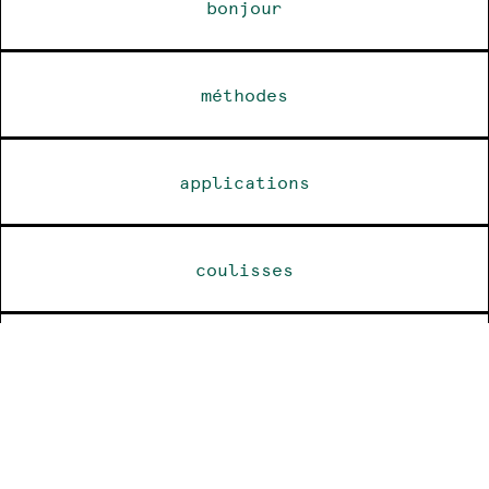
bonjour
méthodes
applications
coulisses
dossier de presse
revue de presse