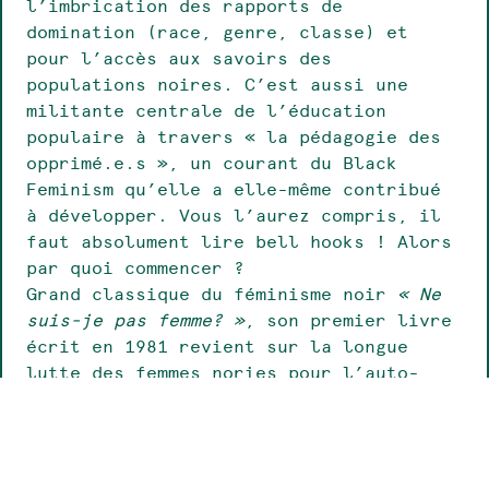
l’imbrication des rapports de
domination (race, genre, classe) et
pour l’accès aux savoirs des
populations noires. C’est aussi une
militante centrale de l’éducation
populaire à travers « la pédagogie des
opprimé.e.s », un courant du Black
Feminism qu’elle a elle-même contribué
à développer. Vous l’aurez compris, il
faut absolument lire bell hooks ! Alors
par quoi commencer ?
Grand classique du féminisme noir
« Ne
suis-je pas femme? »
, son premier livre
écrit en 1981 revient sur la longue
lutte des femmes nories pour l’auto-
détermination, développe une critique
pensée critique envers les féministes
blanches et bourgeoises qui n’ont pas
pris en compte leurs propres biars