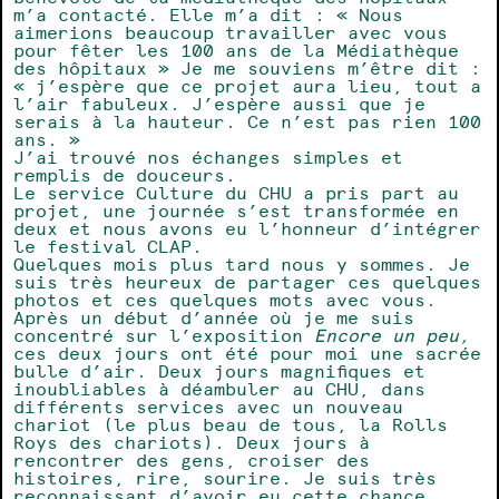
m’a contacté. Elle m’a dit : « Nous
aimerions beaucoup travailler avec vous
pour fêter les 100 ans de la Médiathèque
des hôpitaux » Je me souviens m’être dit :
« j’espère que ce projet aura lieu, tout a
l’air fabuleux. J’espère aussi que je
serais à la hauteur. Ce n’est pas rien 100
ans. »
J’ai trouvé nos échanges simples et
remplis de douceurs.
Le service Culture du CHU a pris part au
projet, une journée s’est transformée en
deux et nous avons eu l’honneur d’intégrer
le festival CLAP.
Quelques mois plus tard nous y sommes. Je
suis très heureux de partager ces quelques
photos et ces quelques mots avec vous.
Après un début d’année où je me suis
concentré sur l’exposition
Encore un peu,
ces deux jours ont été pour moi une sacrée
bulle d’air. Deux jours magnifiques et
inoubliables à déambuler au CHU, dans
différents services avec un nouveau
chariot (le plus beau de tous, la Rolls
Roys des chariots). Deux jours à
rencontrer des gens, croiser des
histoires, rire, sourire. Je suis très
reconnaissant d’avoir eu cette chance