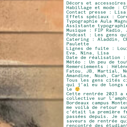
Décors et accessoires
Habillage et mode : C
Contact presse : Lisa
Effets spéciaux : Cor
Typographie Aula Magn
Assistante typographi
Musique : FIP Radio, 
Podcast : Les gens qu
Catering : Aladdin, C
Paulette
Lignes de fuite : Lou
Eva, Nina, Lisa
Date de réalisation :
Météo : Un peu de tou
Remerciements : Hélèn
Fatou, JB, Martial, N
Amandine, Noah, Carla
Tous les gens cités c
qui j’ai eu de longs 
le
Cette rentrée 2023 a 
collective sur l’amph
Bordeaux campus Monte
me voilà de retour su
c’était la première f
passées depuis. Je su
saveurs de rentrée qu
rencontré des étudian