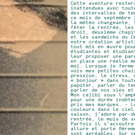
Cette aventure rester
inattendues avec tout
des intervalles de te
ce mois de septembre 
la météo changeante, 
fêter la rentrée, les
droit, deuxième chapi
et les sandwichs du C
notre création artist
tout mis en œuvre pou
étudiantes et étudian
leur proposer une par
en place une réelle m
moi. Lorsque je ferme
vois mes petites chai
pression, le stress, 
« bonjour » dans tout
papoter, parler du te
parler de nos vies et
Mon cajibi sous l’amp
pour une durée indéte
pris mes marques. – L
couleurs dans le ciel
saison, j’adore par-d
rentrée, le mois de s
Parfois il s’accoutre
allure et porte fière
sont agréables. Sur c