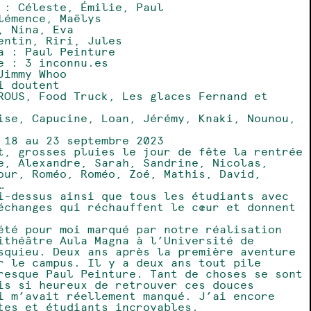
 : Céleste, Émilie, Paul
lémence, Maëlys
, Nina, Eva
entin, Riri, Jules
a : Paul Peinture
e : 3 inconnu.es
Jimmy Whoo
i doutent
ROUS, Food Truck, Les glaces Fernand et
ise, Capucine, Loan, Jérémy, Knaki, Nounou,
 18 au 23 septembre 2023
t, grosses pluies le jour de fête la rentrée
e, Alexandre, Sarah, Sandrine, Nicolas,
our, Roméo, Roméo, Zoé, Mathis, David,
…
i-dessus ainsi que tous les étudiants avec
échanges qui réchauffent le cœur et donnent
été pour moi marqué par notre réalisation
ithéâtre Aula Magna à l’Université de
squieu. Deux ans après la première aventure
r le campus. Il y a deux ans tout pile
resque Paul Peinture. Tant de choses se sont
is si heureux de retrouver ces douces
i m’avait réellement manqué. J’ai encore
tes et étudiants incroyables.