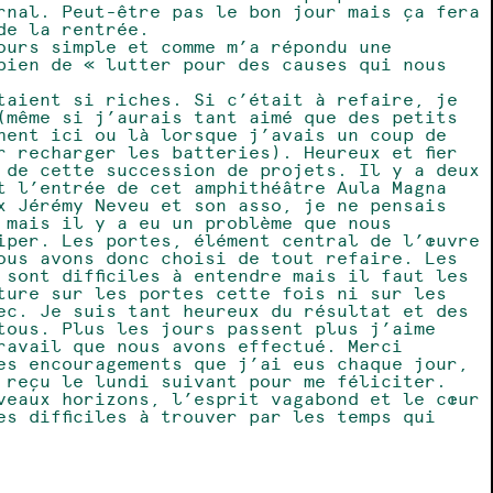
rnal. Peut-être pas le bon jour mais ça fera
de la rentrée.
ours simple et comme m’a répondu une
bien de « lutter pour des causes qui nous
taient si riches. Si c’était à refaire, je
(même si j’aurais tant aimé que des petits
hent ici ou là lorsque j’avais un coup de
r recharger les batteries). Heureux et fier
 de cette succession de projets. Il y a deux
t l’entrée de cet amphithéâtre Aula Magna
x Jérémy Neveu et son asso, je ne pensais
 mais il y a eu un problème que nous
iper. Les portes, élément central de l’œuvre
ous avons donc choisi de tout refaire. Les
 sont difficiles à entendre mais il faut les
ture sur les portes cette fois ni sur les
ec. Je suis tant heureux du résultat et des
tous. Plus les jours passent plus j’aime
ravail que nous avons effectué. Merci
les encouragements que j’ai eus chaque jour,
 reçu le lundi suivant pour me féliciter.
veaux horizons, l’esprit vagabond et le cœur
es difficiles à trouver par les temps qui