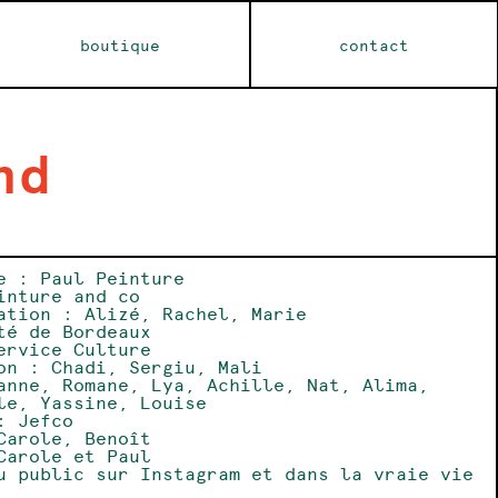
boutique
contact
nd
e : Paul Peinture
inture and co
ation : Alizé, Rachel, Marie
té de Bordeaux
ervice Culture
on : Chadi, Sergiu, Mali
anne, Romane, Lya, Achille, Nat, Alima,
le, Yassine, Louise
: Jefco
Carole, Benoît
Carole et Paul
u public sur Instagram et dans la vraie vie