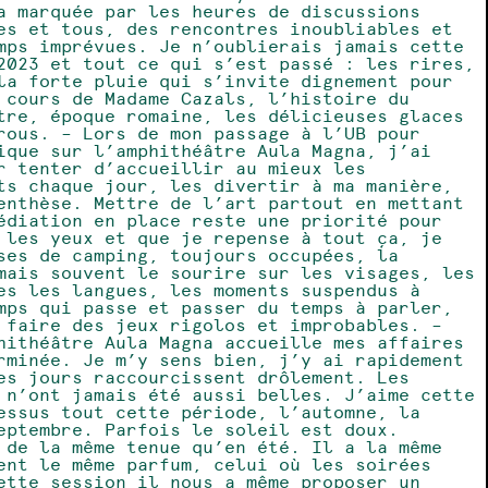
a marquée par les heures de discussions
es et tous, des rencontres inoubliables et
mps imprévues. Je n’oublierais jamais cette
2023 et tout ce qui s’est passé : les rires,
la forte pluie qui s’invite dignement pour
 cours de Madame Cazals, l’histoire du
tre, époque romaine, les délicieuses glaces
rous. – Lors de mon passage à l’UB pour
ique sur l’amphithéâtre Aula Magna, j’ai
r tenter d’accueillir au mieux les
ts chaque jour, les divertir à ma manière,
enthèse. Mettre de l’art partout en mettant
édiation en place reste une priorité pour
 les yeux et que je repense à tout ça, je
ses de camping, toujours occupées, la
mais souvent le sourire sur les visages, les
es les langues, les moments suspendus à
mps qui passe et passer du temps à parler,
 faire des jeux rigolos et improbables. –
hithéâtre Aula Magna accueille mes affaires
rminée. Je m’y sens bien, j’y ai rapidement
es jours raccourcissent drôlement. Les
 n’ont jamais été aussi belles. J’aime cette
essus tout cette période, l’automne, la
eptembre. Parfois le soleil est doux.
 de la même tenue qu’en été. Il a la même
ment le même parfum, celui où les soirées
ette session il nous a même proposer un