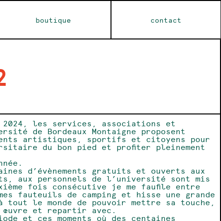
boutique
contact
2
 2024, les services, associations et
ersité de Bordeaux Montaigne proposent
ents artistiques, sportifs et citoyens pour
rsitaire du bon pied et profiter pleinement
nnée.
aines d’évènements gratuits et ouverts aux
ts, aux personnels de l’université sont mis
xième fois consécutive je me faufile entre
mes fauteuils de camping et hisse une grande
à tout le monde de pouvoir mettre sa touche,
 œuvre et repartir avec.
iode et ces moments où des centaines