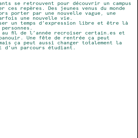
ants se retrouvent pour découvrir un campus
er ces repères. Des jeunes venus du monde
ors porter par une nouvelle vague, une
arfois une nouvelle vie.
ser un temps d’expression libre et être là
 personnes.
 au fil de l’année recroiser certain.es et
panouir. Une fête de rentrée ça peut
mais ça peut aussi changer totalement la
t d’un parcours étudiant.