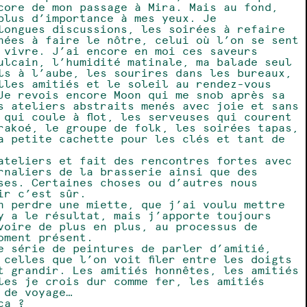
core de mon passage à Mira. Mais au fond,
plus d’importance à mes yeux. Je
longues discussions, les soirées à refaire
nées à faire le nôtre, celui où l’on se sent
 vivre. J’ai encore en moi ces saveurs
ulcain, l’humidité matinale, ma balade seul
ls à l’aube, les sourires dans les bureaux,
lles amitiés et le soleil au rendez-vous
Je revois encore Moon qui me snob après sa
s ateliers abstraits menés avec joie et sans
 qui coule à flot, les serveuses qui courent
rakoé, le groupe de folk, les soirées tapas,
a petite cachette pour les clés et tant de
ateliers et fait des rencontres fortes avec
rnaliers de la brasserie ainsi que des
ses. Certaines choses ou d’autres nous
ir c’est sûr.
n perdre une miette, que j’ai voulu mettre
y a le résultat, mais j’apporte toujours
voire de plus en plus, au processus de
oment présent.
e série de peintures de parler d’amitié,
 celles que l’on voit filer entre les doigts
t grandir. Les amitiés honnêtes, les amitiés
les je crois dur comme fer, les amitiés
u de voyage…
ça ?