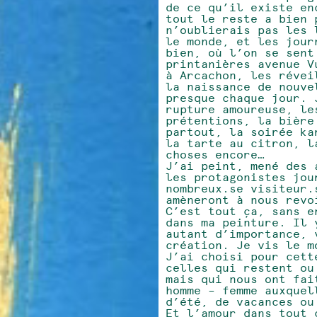
de ce qu’il existe en
tout le reste a bien 
n’oublierais pas les 
le monde, et les jour
bien, où l’on se sent
printanières avenue V
à Arcachon, les révei
la naissance de nouve
presque chaque jour. 
rupture amoureuse, le
prétentions, la bière
partout, la soirée ka
la tarte au citron, l
choses encore…
J’ai peint, mené des 
les protagonistes jou
nombreux.se visiteur.
amèneront à nous revo
C’est tout ça, sans e
dans ma peinture. Il 
autant d’importance, 
création. Je vis le m
J’ai choisi pour cett
celles qui restent ou
mais qui nous ont fai
homme – femme auxquel
d’été, de vacances o
Et l’amour dans tout 