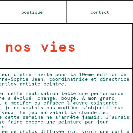
boutique
contact
 nos vies
neur d’être invité pour la 10eme édition de
nne-Sophie Jean, coordinatrice et directrice
artley artiste peintre.
er cette réalisation telle une performance.
re a évolué, changé, bougé. A mon grand
l à modifier ou effacer l’œuvre existante
, je ne voulais pas modifier l’objectif que
s yeux, le jeu en valait la chandelle.
e cette semaine ne s’arrête jamais. J’aurais
se faire encore une peinture par jour
urs.
née de photos diffusée ici, voici une partie