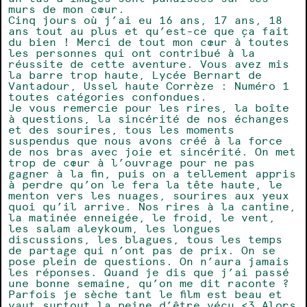
murs de mon cœur.
Cinq jours où j’ai eu 16 ans, 17 ans, 18
ans tout au plus et qu’est-ce que ça fait
du bien ! Merci de tout mon cœur à toutes
les personnes qui ont contribué à la
réussite de cette aventure. Vous avez mis
la barre trop haute, Lycée Bernart de
Vantadour, Ussel haute Corrèze : Numéro 1
toutes catégories confondues.
Je vous remercie pour les rires, la boîte
à questions, la sincérité de nos échanges
et des sourires, tous les moments
suspendus que nous avons créé à la force
de nos bras avec joie et sincérité. On met
trop de cœur à l’ouvrage pour ne pas
gagner à la fin, puis on a tellement appris
à perdre qu’on le fera la tête haute, le
menton vers les nuages, sourires aux yeux
quoi qu’il arrive. Nos rires à la cantine,
la matinée enneigée, le froid, le vent,
les salam aleykoum, les longues
discussions, les blagues, tous les temps
de partage qui n’ont pas de prix. On se
pose plein de questions. On n’aura jamais
les réponses. Quand je dis que j’ai passé
une bonne semaine, qu’on me dit raconte ?
Parfois je sèche tant le film est beau et
vaut surtout la peine d’être vécu <3 Alors