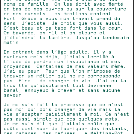
noms de famille. On les écrit avec fierté
en bas de nos œuvres ou sur la couverture
de nos carnets. Les émotions montent.
Fort. Grâce à vous mon travail prend du
sens. J’existe. Je crois que vous aussi.
C’est beau et ça tape fort dans le cœur.
On bavarde, on rit et on pleure et
j’éteindrai la lumière. Jusqu’au lendemain
matin.
En entrant dans l’âge adulte, il y a
quelques mois déjà, j’étais terrifié à
l’idée de perdre mon insouciance et mes
croyances. Certaines de mes valeurs même.
J’ai eu peur. Peur que l’on m’impose de
trouver un métier qui ne me corresponde
pas. Pire : de changer de vie. J’ai eu la
trouille qu’absolument tout devienne
banal, ennuyeux à crever et sans aucune
saveur.
Je me suis fait la promesse que ce n’est
pas moi qui dois changer de vie mais la
vie s’adapter paisiblement à moi. Ce n’est
pas aussi simple que ces quelques mots.
Je me suis dit que j’allais coûte que
coûte continuer de fabriquer des instants,
des cabanes, des refuges. Le Melting-Pot