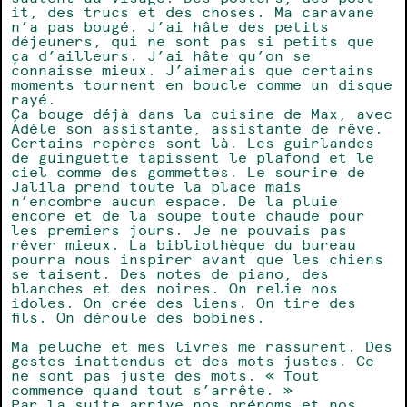
it, des trucs et des choses. Ma caravane
n’a pas bougé. J’ai hâte des petits
déjeuners, qui ne sont pas si petits que
ça d’ailleurs. J’ai hâte qu’on se
connaisse mieux. J’aimerais que certains
moments tournent en boucle comme un disque
rayé.
Ça bouge déjà dans la cuisine de Max, avec
Adèle son assistante, assistante de rêve.
Certains repères sont là. Les guirlandes
de guinguette tapissent le plafond et le
ciel comme des gommettes. Le sourire de
Jalila prend toute la place mais
n’encombre aucun espace. De la pluie
encore et de la soupe toute chaude pour
les premiers jours. Je ne pouvais pas
rêver mieux. La bibliothèque du bureau
pourra nous inspirer avant que les chiens
se taisent. Des notes de piano, des
blanches et des noires. On relie nos
idoles. On crée des liens. On tire des
fils. On déroule des bobines.
Ma peluche et mes livres me rassurent. Des
gestes inattendus et des mots justes. Ce
ne sont pas juste des mots. « Tout
commence quand tout s’arrête. »
Par la suite arrive nos prénoms et nos