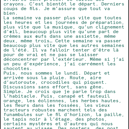
crayons. C’est bientôt le départ. Derniers
coups de fils. Je m’assure que tout va
bien.
La semaine va passer plus vite que toutes
les heures et les journées de préparation,
plus vite que la musique, qu’un clignement
d’œil, beaucoup plus vite qu’une part de
crèmes aux œufs dans une assiette, même
deux, même trois… Cette semaine va passer
beaucoup plus vite que les autres semaines
de l’été. Il va falloir tenter d’être là
pour de vrai et ne pas se laisser
déconcentrer par l’extérieur. Même si j’ai
un peu d’expérience, j’ai carrément les
chocottes.
Puis, nous sommes le lundi. Départ et
arrivée sous la pluie. Route, aire
d’autoroute, crocodiles qui piquent.
Discussions sans effort, sans gêne.
Simple. Je crois que je parle trop dans
l’habitacle. Puis, canapé et fauteuil
orange, les éoliennes, les herbes hautes,
les fleurs dans les fossées, les vieux
tracteurs robustes marchent tels des
funambules sur le fil d’horizon, la paille,
le tapis noir à l’étage, des photos,
certains mystères et d’autres qui nous
sautent au visage. Des posters, des post