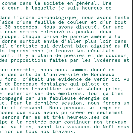
 comme dans la société en général. Une
 à cœur, à laquelle je suis heureux de
dans l’ordre chronologique, nous avons tenté
’aide d’une feuille de couleur et d’un bout
t 30 secondes. Nous avons discuté. Sur une
s nous sommes retrouvé.es pendant deux
groupe. Chaque prise de parole amène à la
t donne surtout envie d’aller plus loin dans
œil d’artiste qui devient bien aiguisé au fil
is impressionné je trouve les résultats
hant. Il y a plein de poésies et de douceur,
des propositions faites par les lycéennes et
nce ensemble, nous nous sommes donné.es
on des arts de l’université de Bordeaux
u fond, c’était une évidence de venir ici vu
é de Bordeaux Montaigne qui pilote ce
ous allons travailler sur le lâcher prise,
et extérioriser des émotions. Tout ça bien
compagné par une fabuleuse énergie de
ue. Pour la dernière session, nous ferons un
che et émouvant. Nous prenons le temps de
hoses que nous avons pu créer en seulement
 serons fier.es et très heureux.ses de
ipe à la rentrée pour continuer nos travaux
out va bien, avant les vacances de Noël nous
ition de tous nos travaux.