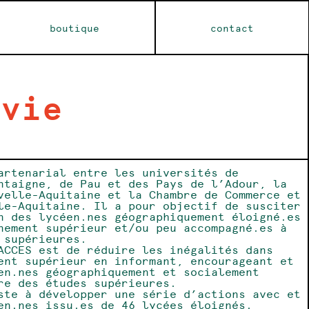
boutique
contact
 vie
artenarial entre les universités de
ntaigne, de Pau et des Pays de l’Adour, la
velle-Aquitaine et la Chambre de Commerce et
le-Aquitaine. Il a pour objectif de susciter
n des lycéen.nes géographiquement éloigné.es
nement supérieur et/ou peu accompagné.es à
 supérieures.
ACCES est de réduire les inégalités dans
ent supérieur en informant, encourageant et
en.nes géographiquement et socialement
re des études supérieures.
ste à développer une série d’actions avec et
en.nes issu.es de 46 lycées éloignés.