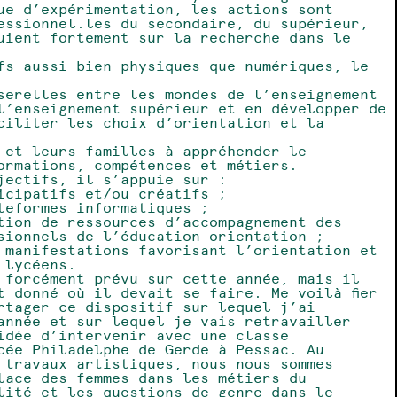
ue d’expérimentation, les actions sont
essionnel.les du secondaire, du supérieur,
uient fortement sur la recherche dans le
fs aussi bien physiques que numériques, le
serelles entre les mondes de l’enseignement
l’enseignement supérieur et en développer de
ciliter les choix d’orientation et la
 et leurs familles à appréhender le
ormations, compétences et métiers.
jectifs, il s’appuie sur :
icipatifs et/ou créatifs ;
teformes informatiques ;
tion de ressources d’accompagnement des
sionnels de l’éducation-orientation ;
 manifestations favorisant l’orientation et
 lycéens.
 forcément prévu sur cette année, mais il
t donné où il devait se faire. Me voilà fier
rtager ce dispositif sur lequel j’ai
’année et sur lequel je vais retravailler
idée d’intervenir avec une classe
cée Philadelphe de Gerde à Pessac. Au
 travaux artistiques, nous nous sommes
lace des femmes dans les métiers du
lité et les questions de genre dans le