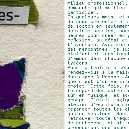
milieu professionnel,
démarche qui me tient
participer.
En quelques mots, et 
de nous présenter à l
de scotch en seulemen
deuxième session, nou
heures pour créer en 
réflexion, au débat e
l’aventure. Avec mon 
des rencontres, je su
bluffant et très touc
d’amour dans chacune 
lycéens.
Pour la troisième séa
rendez-vous à la mais
Montaigne à Pessac. A
que c’est l’universit
projet. Cette fois, n
le regard des autres 
sûr en musique, et ac
groupe. C’était magiq
atelier d’écriture ri
regarder toutes les c
quatre sessions. Nous
retrouver toute l’équ
de recherche, et si t
proposerons une expos