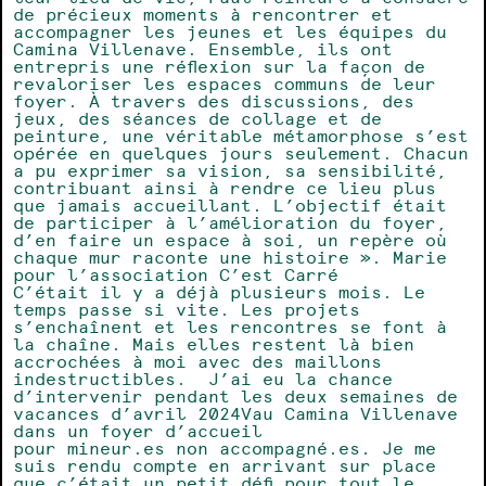
de précieux moments à rencontrer et
accompagner les jeunes et les équipes du
Camina Villenave. Ensemble, ils ont
entrepris une réflexion sur la façon de
revaloriser les espaces communs de leur
foyer. À travers des discussions, des
jeux, des séances de collage et de
peinture, une véritable métamorphose s’est
opérée en quelques jours seulement. Chacun
a pu exprimer sa vision, sa sensibilité,
contribuant ainsi à rendre ce lieu plus
que jamais accueillant. L’objectif était
de participer à l’amélioration du foyer,
d’en faire un espace à soi, un repère où
chaque mur raconte une histoire ». Marie
pour l’association C’est Carré
C’était il y a déjà plusieurs mois. Le
temps passe si vite. Les projets
s’enchaînent et les rencontres se font à
la chaîne. Mais elles restent là bien
accrochées à moi avec des maillons
indestructibles. J’ai eu la chance
d’intervenir pendant les deux semaines de
vacances d’avril 2024Vau Camina Villenave
dans un foyer d’accueil
pour
mineur.es
non
accompagné.es
. Je me
suis rendu compte en arrivant sur place
que c’était un petit défi pour tout le