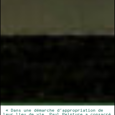
« Dans une démarche d’appropriation de
leur lieu de vie, Paul Peinture a consacré