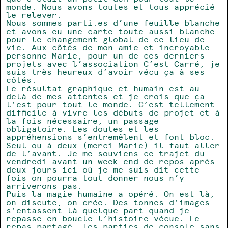
monde. Nous avons toutes et tous apprécié
le relever.
Nous sommes parti.es d’une feuille blanche
et avons eu une carte toute aussi blanche
pour le changement global de ce lieu de
vie. Aux côtés de mon amie et incroyable
personne Marie, pour un de ces derniers
projets avec l’association C’est Carré, je
suis très heureux d’avoir vécu ça à ses
côtés.
Le résultat graphique et humain est au-
delà de mes attentes et je crois que ça
l’est pour tout le monde. C’est tellement
difficile à vivre les débuts de projet et à
la fois nécessaire, un passage
obligatoire. Les doutes et les
appréhensions s’entremêlent et font bloc.
Seul ou à deux (merci Marie) il faut aller
de l’avant. Je me souviens ce trajet du
vendredi avant un week-end de repos après
deux jours ici où je me suis dit cette
fois on pourra tout donner nous n’y
arriverons pas.
Puis la magie humaine a opéré. On est là,
on discute, on crée. Des tonnes d’images
s’entassent là quelque part quand je
repasse en boucle l’histoire vécue. Le
repas partagé, les parties de console sans