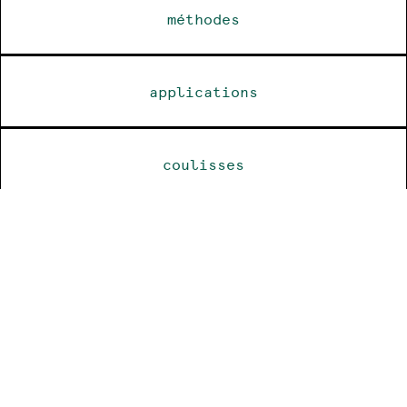
méthodes
applications
coulisses
dossier de presse
revue de presse
ressources