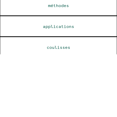
méthodes
applications
coulisses
dossier de presse
revue de presse
ressources