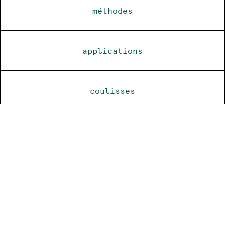
méthodes
applications
coulisses
dossier de presse
revue de presse
ressources