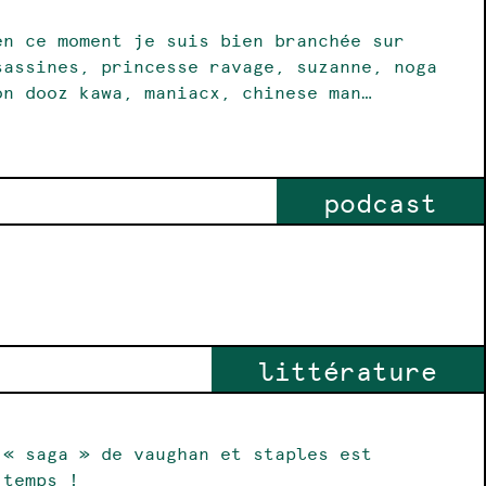
en ce moment je suis bien branchée sur
sassines, princesse ravage, suzanne, noga
on dooz kawa, maniacx, chinese man…
podcast
littérature
 « saga » de vaughan et staples est
s temps !