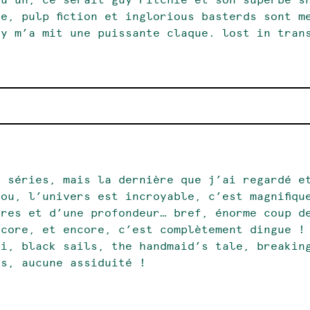
e, pulp fiction et inglorious basterds sont m
ry m’a mit une puissante claque. lost in tran
s séries, mais la dernière que j’ai regardé e
ou, l’univers est incroyable, c’est magnifiqu
tres et d’une profondeur… bref, énorme coup d
ncore, et encore, c’est complètement dingue !
i, black sails, the handmaid’s tale, breaking
is, aucune assiduité !