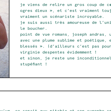
je viens de relire un gros coup de c
ogres dieux », et c’est vraiment touj
vraiment un scénariste incroyable.
je suis aussi très amoureuse de l’un
le boucher.
point de vue romans, joseph andras, 
avec une plume sublime et poétique, 
blessés ». (d’ailleurs c’est pas pou
virginie despentes évidemment !
et sinon, je reste une inconditionne
stupéfiant !
qu’un, ce serait guy ritchie et son superbe s