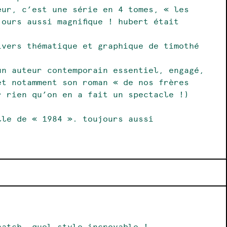
œur, c’est une série en 4 tomes, « les
ours aussi magnifique ! hubert était
ivers thématique et graphique de timothé
un auteur contemporain essentiel, engagé,
et notamment son roman « de nos frères
r rien qu’on en a fait un spectacle !)
lle de « 1984 ». toujours aussi
natch, quel style incroyable !