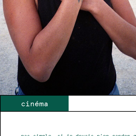
cinéma
pas simple… si je devais n’en garder 